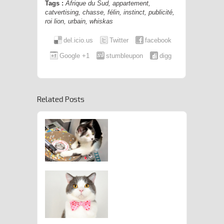
Tags :
Afrique du Sud
,
appartement
,
catvertising
,
chasse
,
félin
,
instinct
,
publicité
,
roi lion
,
urbain
,
whiskas
del.icio.us
Twitter
facebook
Google +1
stumbleupon
digg
Related Posts
’Hôtel ARISTIDE Accueille Son
1000ème Guest
Félin