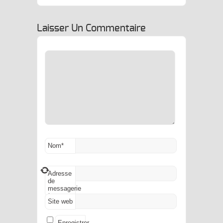
tlecats, Please Let Me
Introduce… Cat
In Berlin !
Laisser Un Commentaire
Nom
*
Adresse
de
messagerie
*
Site web
Enregistrer