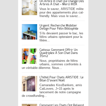
Un Arbre À Chat Qui Change Des
Arbres À Chat – Merci IKEA
Vous le savez, ARISTIDE milite
pour des appartements plus cat-
friendly. Mais vous le savez...
Urgent: Recherche Mobilier
Design Pour Félin Bibliophile
S’ils devaient passer le bac, les
félins urbains opteraient pour la
filière...
Catissa: Comment Offrir Un
Quadriplex À Son Chat Dans
35m2
Nous, propriétaires de félins
urbains, sommes confrontés à
un véritable dilemme. Nous...
L’hôtel Pour Chats ARISTIDE : Le
Bilan D’avant Noël
Camarades KissBankers, amis
CatLovers, J+15 après le
lancement de notre campagne
de crowdfunding...
Comment Les Chats Ont Relancé