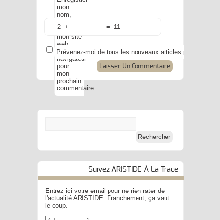
mon
nom,
mon e-
2
+
=
11
mail et
mon site
web
dans le
Prévenez-moi de tous les nouveaux articles par e-mail.
navigateur
pour
mon
prochain
commentaire.
Suivez ARISTIDE À La Trace
Entrez ici votre email pour ne rien rater de
l'actualité ARISTIDE. Franchement, ça vaut
le coup.
Adresse