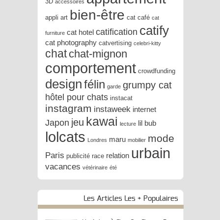
3D
accessoires
bien-être
appli
art
cat café
cat
catify
catification
cat hotel
furniture
cat photography
catvertising
celebri-kitty
chat
chat-mignon
comportement
crowdfunding
design
félin
grumpy cat
garde
hôtel pour chats
instacat
instagram
instaweek
internet
kawai
jeu
Japon
lil bub
lecture
lolcats
mode
maru
Londres
mobilier
urbain
Paris
relation
publicité
race
vacances
vétérinaire
été
Les Articles Les + Populaires