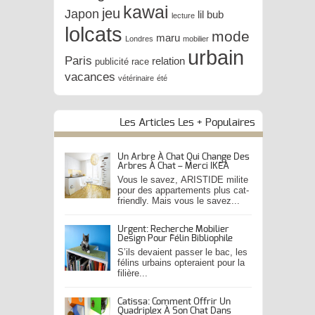
kawai
jeu
Japon
lil bub
lecture
lolcats
mode
maru
Londres
mobilier
urbain
Paris
relation
publicité
race
vacances
vétérinaire
été
Les Articles Les + Populaires
Un Arbre À Chat Qui Change Des
Arbres À Chat – Merci IKEA
Vous le savez, ARISTIDE milite
pour des appartements plus cat-
friendly. Mais vous le savez...
Urgent: Recherche Mobilier
Design Pour Félin Bibliophile
S’ils devaient passer le bac, les
félins urbains opteraient pour la
filière...
Catissa: Comment Offrir Un
Quadriplex À Son Chat Dans