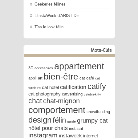
Geekeries félines
L'InstaWeek d'ARISTIDE
T'as le look félin
Mots-Clés
appartement
3D
accessoires
bien-être
appli
art
cat café
cat
catify
catification
cat hotel
furniture
cat photography
catvertising
celebri-kitty
chat
chat-mignon
comportement
crowdfunding
design
félin
grumpy cat
garde
hôtel pour chats
instacat
instagram
instaweek
internet