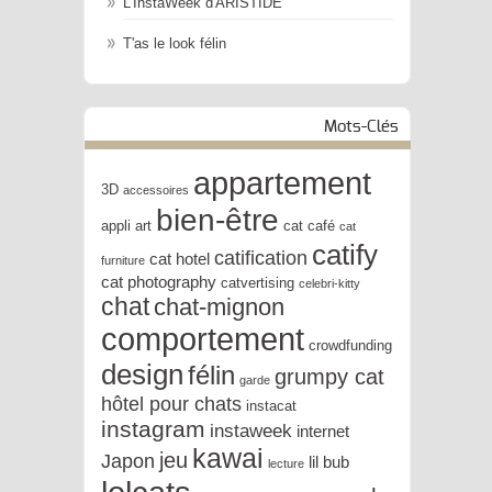
L'InstaWeek d'ARISTIDE
T'as le look félin
Mots-Clés
appartement
3D
accessoires
bien-être
appli
art
cat café
cat
catify
catification
cat hotel
furniture
cat photography
catvertising
celebri-kitty
chat
chat-mignon
comportement
crowdfunding
design
félin
grumpy cat
garde
hôtel pour chats
instacat
instagram
instaweek
internet
kawai
jeu
Japon
lil bub
lecture