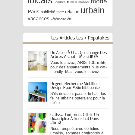
lolcats
mode
maru
Londres
mobilier
urbain
Paris
relation
publicité
race
vacances
vétérinaire
été
Les Articles Les + Populaires
Un Arbre À Chat Qui Change Des
Arbres À Chat – Merci IKEA
Vous le savez, ARISTIDE milite
pour des appartements plus cat-
friendly. Mais vous le savez...
Urgent: Recherche Mobilier
Design Pour Félin Bibliophile
S’ils devaient passer le bac, les
félins urbains opteraient pour la
filière...
Catissa: Comment Offrir Un
Quadriplex À Son Chat Dans
35m2
Nous, propriétaires de félins
urbains, sommes confrontés à