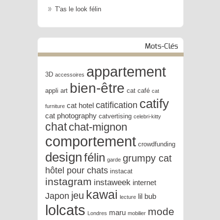
T'as le look félin
Mots-Clés
appartement
3D
accessoires
bien-être
appli
art
cat café
cat
catify
catification
cat hotel
furniture
cat photography
catvertising
celebri-kitty
chat
chat-mignon
comportement
crowdfunding
design
félin
grumpy cat
garde
hôtel pour chats
instacat
instagram
instaweek
internet
kawai
jeu
Japon
lil bub
lecture
lolcats
mode
maru
Londres
mobilier