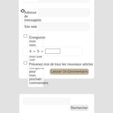
Adresse
de
messagerie
*
Site web
Enregistrer
mon
nom,
mon e-
4
+
5
=
mail et
mon site
web
dans le
Prévenez-moi de tous les nouveaux articles par e-mail.
navigateur
pour
mon
prochain
commentaire.