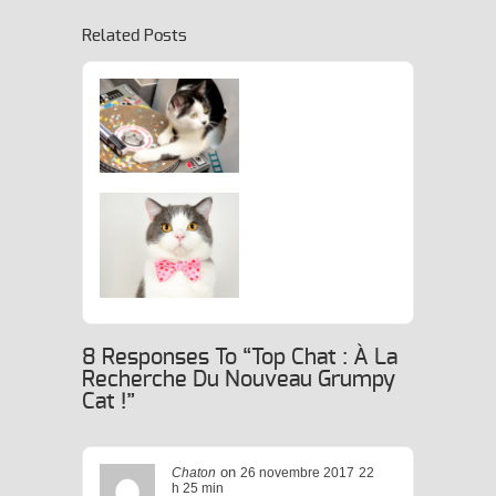
Related Posts
’Hôtel ARISTIDE Accueille Son
1000ème Guest
Félin
tlecats, Please Let Me
Introduce… Cat
8 Responses To “Top Chat : À La
In Berlin !
Recherche Du Nouveau Grumpy
Cat !”
on
Chaton
26 novembre 2017
22
h 25 min