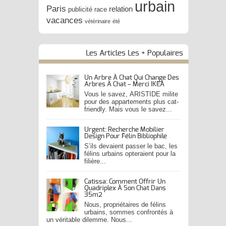
urbain
Paris
relation
publicité
race
vacances
vétérinaire
été
Les Articles Les + Populaires
Un Arbre À Chat Qui Change Des
Arbres À Chat – Merci IKEA
Vous le savez, ARISTIDE milite
pour des appartements plus cat-
friendly. Mais vous le savez...
Urgent: Recherche Mobilier
Design Pour Félin Bibliophile
S’ils devaient passer le bac, les
félins urbains opteraient pour la
filière...
Catissa: Comment Offrir Un
Quadriplex À Son Chat Dans
35m2
Nous, propriétaires de félins
urbains, sommes confrontés à
un véritable dilemme. Nous...