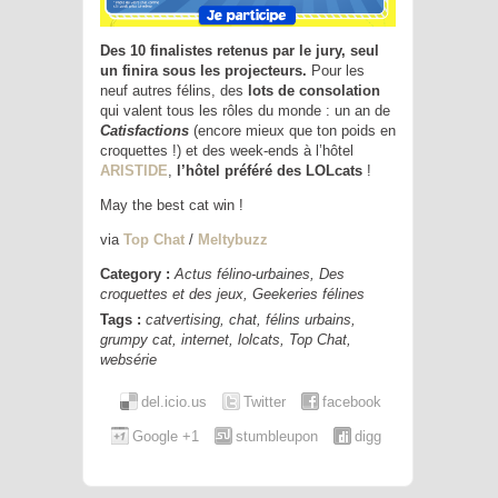
Des 10 finalistes retenus par le jury, seul
un finira sous les projecteurs.
Pour les
neuf autres félins, des
lots de consolation
qui valent tous les rôles du monde : un an de
Catisfactions
(encore mieux que ton poids en
croquettes !) et des week-ends à l’hôtel
ARISTIDE
,
l’hôtel préféré des LOLcats
!
May the best cat win !
via
Top Chat
/
Meltybuzz
Category :
Actus félino-urbaines
,
Des
croquettes et des jeux
,
Geekeries félines
Tags :
catvertising
,
chat
,
félins urbains
,
grumpy cat
,
internet
,
lolcats
,
Top Chat
,
websérie
del.icio.us
Twitter
facebook
Google +1
stumbleupon
digg