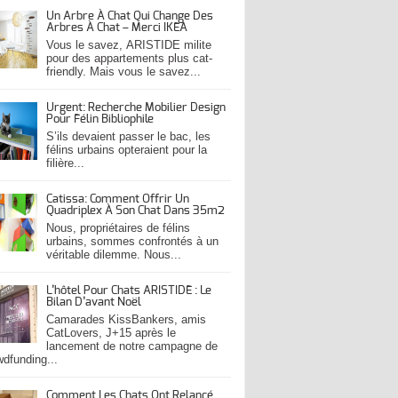
Un Arbre À Chat Qui Change Des
Arbres À Chat – Merci IKEA
Vous le savez, ARISTIDE milite
pour des appartements plus cat-
friendly. Mais vous le savez...
Urgent: Recherche Mobilier Design
Pour Félin Bibliophile
S’ils devaient passer le bac, les
félins urbains opteraient pour la
filière...
Catissa: Comment Offrir Un
Quadriplex À Son Chat Dans 35m2
Nous, propriétaires de félins
urbains, sommes confrontés à un
véritable dilemme. Nous...
L’hôtel Pour Chats ARISTIDE : Le
Bilan D’avant Noël
Camarades KissBankers, amis
CatLovers, J+15 après le
lancement de notre campagne de
wdfunding...
Comment Les Chats Ont Relancé