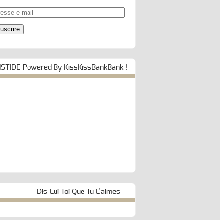
esse
uscrire
ISTIDE Powered By KissKissBankBank !
Dis-Lui Toi Que Tu L’aimes