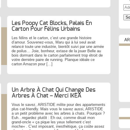
Adr
e-
mail
So
Les Poopy Cat Blocks, Palais En
Carton Pour Félins Urbains
Les félins et le carton, c’est une grande histoire
AR
d’amour. Souvenez-vous, Maru qui à lui seul avait
relancé toute une industrie, bientôt suivi par une armée
de poilus… Joie, bonheur, extase de la jouer Belle au
bois dormant dans le carton parfaitement trop étroit de
votre dernière paire de running. Planque idéale ce
carton Amazon pour […]
Un Arbre À Chat Qui Change Des
Arbres À Chat – Merci IKEA
Vous le savez, ARISTIDE milite pour des appartements
plus cat-friendly. Mais vous le savez aussi, ARISTIDE
a un petit problème avec les arbres à chats. Pourquoi ?
Euh…regardez plutôt : Eh oui, comme disait mon
grand-oncle « ça pique les yeux tellement c’est
moche« . C’est imposant, inesthétique, ça coûte assez