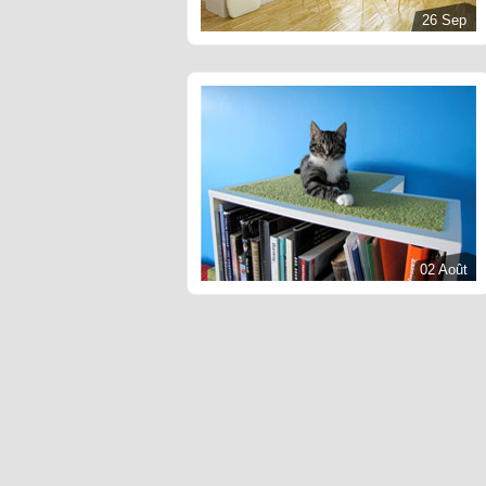
26 Sep
02 Août