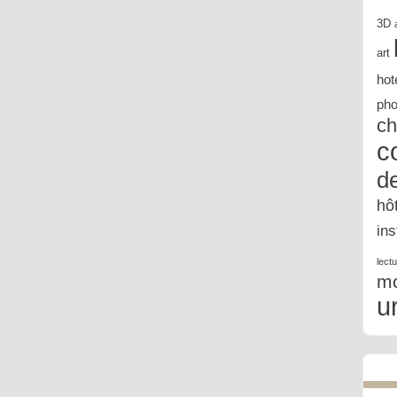
3D
art
hot
pho
ch
c
d
hô
in
lect
m
u