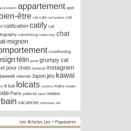
appartement
appli
accessoires
bien-être
cat
cat café
cat furniture
catify
catification
el
cat
chat
tography
catvertising
celebri-kitty
at-mignon
omportement
crowdfunding
esign
félin
grumpy cat
garde
instagram
tel pour chats
instacat
kawai
jeu
Japon
staweek
internet
lolcats
lil bub
maru
ure
Londres
mobilier
ode
Paris
relation
publicité
race
rbain
vacances
vétérinaire
été
Les Articles Les + Populaires