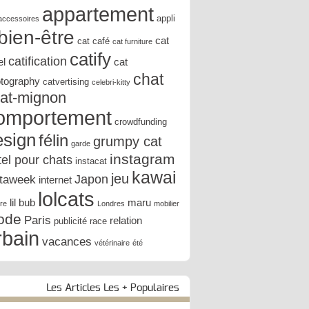
appartement
appli
accessoires
bien-être
cat
cat café
cat furniture
catify
catification
el
cat
chat
tography
catvertising
celebri-kitty
at-mignon
omportement
crowdfunding
esign
félin
grumpy cat
garde
instagram
tel pour chats
instacat
kawai
jeu
Japon
staweek
internet
lolcats
lil bub
maru
ure
Londres
mobilier
ode
Paris
relation
publicité
race
rbain
vacances
vétérinaire
été
Les Articles Les + Populaires