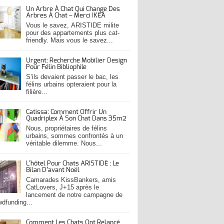
Un Arbre À Chat Qui Change Des
Arbres À Chat – Merci IKEA
Vous le savez, ARISTIDE milite
pour des appartements plus cat-
friendly. Mais vous le savez...
Urgent: Recherche Mobilier Design
Pour Félin Bibliophile
S’ils devaient passer le bac, les
félins urbains opteraient pour la
filière...
Catissa: Comment Offrir Un
Quadriplex À Son Chat Dans 35m2
Nous, propriétaires de félins
urbains, sommes confrontés à un
véritable dilemme. Nous...
L’hôtel Pour Chats ARISTIDE : Le
Bilan D’avant Noël
Camarades KissBankers, amis
CatLovers, J+15 après le
lancement de notre campagne de
wdfunding...
Comment Les Chats Ont Relancé