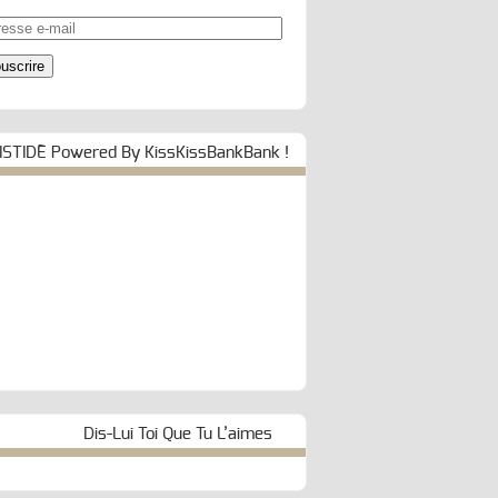
esse
uscrire
ISTIDE Powered By KissKissBankBank !
Dis-Lui Toi Que Tu L’aimes