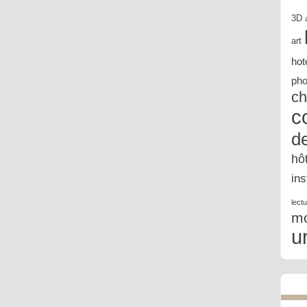
3D
art
hot
pho
ch
c
d
hô
in
lect
m
u