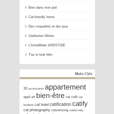
Bien dans mon poil
Cat-friendly home
Des croquettes et des jeux
Geekeries félines
L'InstaWeek d'ARISTIDE
T'as le look félin
Mots-Clés
appartement
3D
accessoires
bien-être
appli
art
cat café
cat
catify
catification
cat hotel
furniture
cat photography
catvertising
celebri-kitty