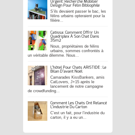
Urgent: Recherche Mobilier
Design Pour Félin Bibliophile
S’ils devaient passer le bac, les
félins urbains opteraient pour la
filière...
Catissa: Comment Offrir Un
Quadriplex À Son Chat Dans
35m2
Nous, propriétaires de félins
urbains, sommes confrontés à
un véritable dilemme. Nous...
L’hôtel Pour Chats ARISTIDE : Le
Bilan D’avant Noël
Camarades KissBankers, amis
CatLovers, J+15 après le
lancement de notre campagne
de crowdfunding...
Comment Les Chats Ont Relancé
L’industrie Du Carton
C’est un fait, pour l’industrie du
carton, il y a eu un...