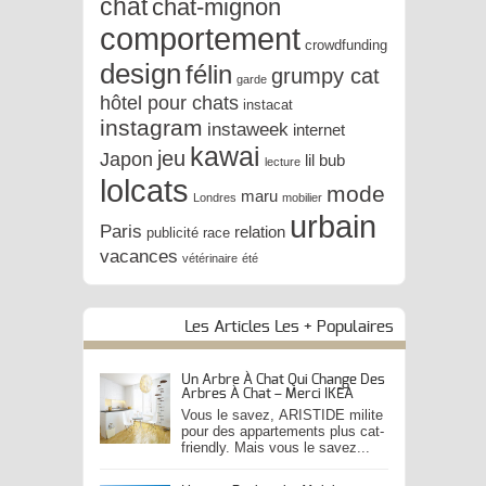
chat
chat-mignon
comportement
crowdfunding
design
félin
grumpy cat
garde
hôtel pour chats
instacat
instagram
instaweek
internet
kawai
jeu
Japon
lil bub
lecture
lolcats
mode
maru
Londres
mobilier
urbain
Paris
relation
publicité
race
vacances
vétérinaire
été
Les Articles Les + Populaires
Un Arbre À Chat Qui Change Des
Arbres À Chat – Merci IKEA
Vous le savez, ARISTIDE milite
pour des appartements plus cat-
friendly. Mais vous le savez...