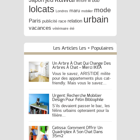
lil bub
lecture
lolcats
mode
maru
Londres
mobilier
urbain
Paris
relation
publicité
race
vacances
vétérinaire
été
Les Articles Les + Populaires
Un Arbre À Chat Qui Change Des
Arbres À Chat – Merci IKEA
Vous le savez, ARISTIDE milite
pour des appartements plus cat-
friendly. Mais vous le savez...
Urgent: Recherche Mobilier
Design Pour Félin Bibliophile
S’ils devaient passer le bac, les
félins urbains opteraient pour la
filière...
Catissa: Comment Offrir Un
Quadriplex À Son Chat Dans
35m2