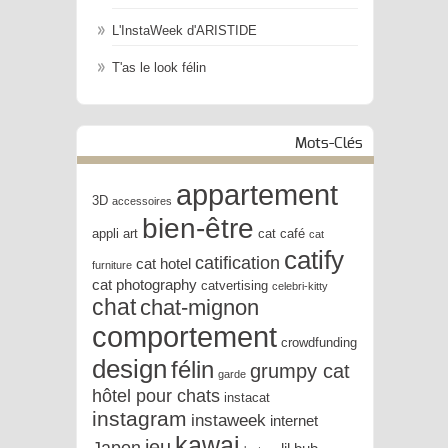
L'InstaWeek d'ARISTIDE
T'as le look félin
Mots-Clés
appartement
3D
accessoires
bien-être
appli
art
cat café
cat
catify
catification
cat hotel
furniture
cat photography
catvertising
celebri-kitty
chat
chat-mignon
comportement
crowdfunding
design
félin
grumpy cat
garde
hôtel pour chats
instacat
instagram
instaweek
internet
kawai
jeu
Japon