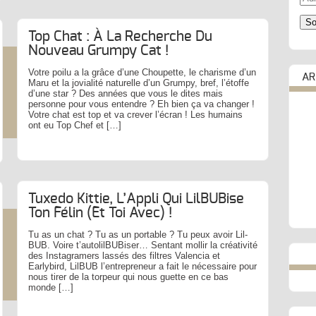
e-
mail
So
Top Chat : À La Recherche Du
Nouveau Grumpy Cat !
Votre poilu a la grâce d’une Choupette, le charisme d’un
AR
Maru et la jovialité naturelle d’un Grumpy, bref, l’étoffe
d’une star ? Des années que vous le dites mais
personne pour vous entendre ? Eh bien ça va changer !
Votre chat est top et va crever l’écran ! Les humains
ont eu Top Chef et […]
Tuxedo Kittie, L’Appli Qui LilBUBise
Ton Félin (et Toi Avec) !
Tu as un chat ? Tu as un portable ? Tu peux avoir Lil-
BUB. Voire t’autolilBUBiser… Sentant mollir la créativité
des Instagramers lassés des filtres Valencia et
Earlybird, LilBUB l’entrepreneur a fait le nécessaire pour
nous tirer de la torpeur qui nous guette en ce bas
monde […]