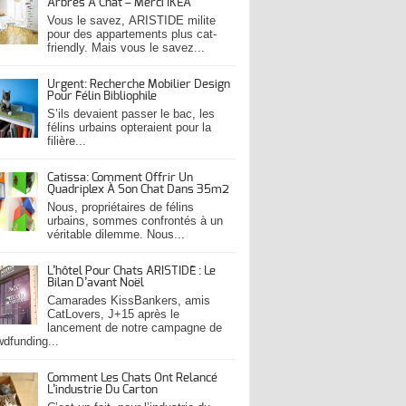
Arbres À Chat – Merci IKEA
Vous le savez, ARISTIDE milite
pour des appartements plus cat-
friendly. Mais vous le savez...
Urgent: Recherche Mobilier Design
Pour Félin Bibliophile
S’ils devaient passer le bac, les
félins urbains opteraient pour la
filière...
Catissa: Comment Offrir Un
Quadriplex À Son Chat Dans 35m2
Nous, propriétaires de félins
urbains, sommes confrontés à un
véritable dilemme. Nous...
L’hôtel Pour Chats ARISTIDE : Le
Bilan D’avant Noël
Camarades KissBankers, amis
CatLovers, J+15 après le
lancement de notre campagne de
wdfunding...
Comment Les Chats Ont Relancé
L’industrie Du Carton