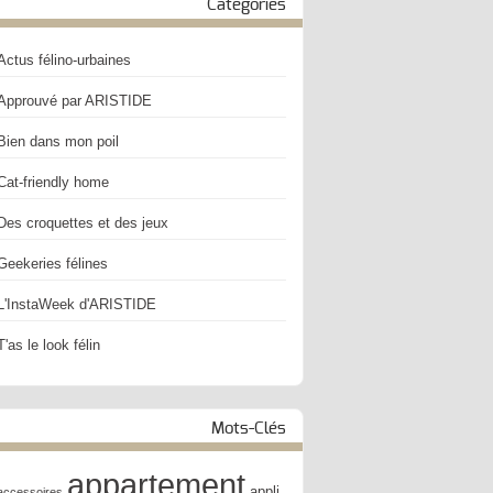
Catégories
Actus félino-urbaines
Approuvé par ARISTIDE
Bien dans mon poil
Cat-friendly home
Des croquettes et des jeux
Geekeries félines
L'InstaWeek d'ARISTIDE
T'as le look félin
Mots-Clés
appartement
appli
accessoires