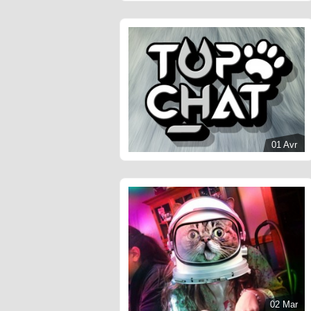
LE NOEUD PAP’ POUR
GENTLECATS EST ARRIVÉ
01 Avr
02 Mar