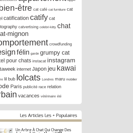
bien-être
cat
cat café
cat furniture
catify
catification
el
cat
chat
tography
catvertising
celebri-kitty
at-mignon
omportement
crowdfunding
esign
félin
grumpy cat
garde
instagram
tel pour chats
instacat
kawai
jeu
Japon
staweek
internet
lolcats
lil bub
maru
ure
Londres
mobilier
ode
Paris
relation
publicité
race
rbain
vacances
vétérinaire
été
Les Articles Les + Populaires
Un Arbre À Chat Qui Change Des