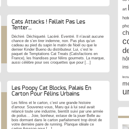
art
hot
Cats Attacks ! Fallait Pas Les
pho
Tenter…
ch
Déchiré. Déchiqueté. Lacéré. Eventré. Il n’avait aucune
c
chance de s’en tirer indemne, non. Pas plus qu’un
cadeau au pied du sapin le matin de Noël ou que le
d
dernier Kinder Bueno du distributeur. Lui, c’est le
paquet de Temptations Cat Treats (Catisfactions en
hô
France), les friandises pour félins gourmets. La marque,
aussi célèbre pour ses croquettes que pour […]
in
lect
m
Les Poopy Cat Blocks, Palais En
u
Carton Pour Félins Urbains
Les félins et le carton, c’est une grande histoire
d’amour. Souvenez-vous, Maru qui à lui seul avait
relancé toute une industrie, bientôt suivi par une armée
de poilus… Joie, bonheur, extase de la jouer Belle au
bois dormant dans le carton parfaitement trop étroit de
votre dernière paire de running. Planque idéale ce
carton Amazon pour […]