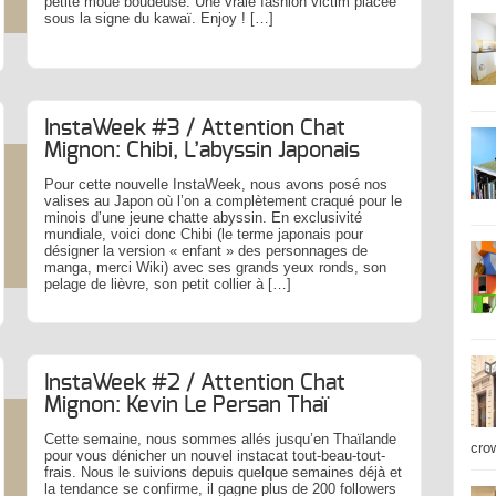
petite moue boudeuse. Une vraie fashion victim placée
sous la signe du kawaï. Enjoy ! […]
InstaWeek #3 / Attention Chat
Mignon: Chibi, L’abyssin Japonais
Pour cette nouvelle InstaWeek, nous avons posé nos
valises au Japon où l’on a complètement craqué pour le
minois d’une jeune chatte abyssin. En exclusivité
mundiale, voici donc Chibi (le terme japonais pour
désigner la version « enfant » des personnages de
manga, merci Wiki) avec ses grands yeux ronds, son
pelage de lièvre, son petit collier à […]
InstaWeek #2 / Attention Chat
Mignon: Kevin Le Persan Thaï
Cette semaine, nous sommes allés jusqu’en Thaïlande
cro
pour vous dénicher un nouvel instacat tout-beau-tout-
frais. Nous le suivions depuis quelque semaines déjà et
la tendance se confirme, il gagne plus de 200 followers