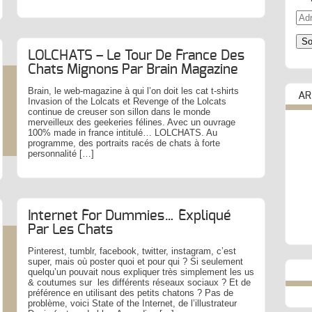
Adr
e-
mail
So
LOLCHATS – Le Tour De France Des
Chats Mignons Par Brain Magazine
Brain, le web-magazine à qui l’on doit les cat t-shirts
AR
Invasion of the Lolcats et Revenge of the Lolcats
continue de creuser son sillon dans le monde
merveilleux des geekeries félines. Avec un ouvrage
100% made in france intitulé… LOLCHATS. Au
programme, des portraits racés de chats à forte
personnalité […]
Internet For Dummies… Expliqué
Par Les Chats
Pinterest, tumblr, facebook, twitter, instagram, c’est
super, mais où poster quoi et pour qui ? Si seulement
quelqu’un pouvait nous expliquer très simplement les us
& coutumes sur les différents réseaux sociaux ? Et de
préférence en utilisant des petits chatons ? Pas de
problème, voici State of the Internet, de l’illustrateur