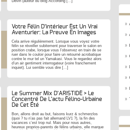
Devin (auteur du blog According […]
Votre Félin D’intérieur Est Un Vrai
Aventurier: La Preuve En Images
Cela arrive régulièrement. Lorsque vous voyez votre
félin se réveiller subitement pour traverser le salon en
position crabe, lorsque vous l’observez en train de se
ruer dans le couloir pour faire un retourné acrobatique
contre le mur tel un Yamakasi. Vous le regardez alors
d’un air gentiment interrogateur (voire franchement
inquiet). Lui semble vous dire […]
Le Summer Mix D’ARISTIDE > Le
Concentré De L’actu Félino-Urbaine
De Cet Été
Bon, allons droit au but, faisons kurz & schmerzlos
(quoi ? tu n’as pas fait allemand LV1 ?), la fin des
vacances c’est trop nul. Mais pour nous autres,
heureux proprios-parents de félins urbains, elle marque