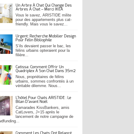
Un Arbre À Chat Qui Change Des
Arbres À Chat – Merci IKEA
Vous le savez, ARISTIDE milite
pour des appartements plus cat-
friendly. Mais vous le savez...
Urgent: Recherche Mobilier Design
Pour Félin Bibliophile
S’ils devaient passer le bac, les
félins urbains opteraient pour la
filière...
Catissa: Comment Offrir Un
Quadriplex À Son Chat Dans 35m2
Nous, propriétaires de félins
urbains, sommes confrontés à un
véritable dilemme. Nous...
L’hôtel Pour Chats ARISTIDE : Le
Bilan D’avant Noël
Camarades KissBankers, amis
CatLovers, J+15 après le
lancement de notre campagne de
wdfunding...
Comment Les Chats Ont Relancé