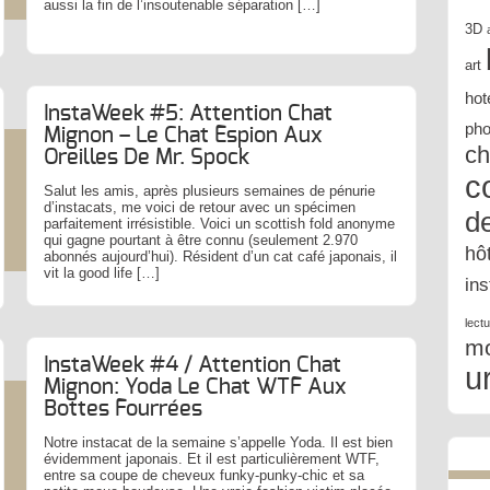
aussi la fin de l’insoutenable séparation […]
3D
art
hot
InstaWeek #5: Attention Chat
pho
Mignon – Le Chat Espion Aux
ch
Oreilles De Mr. Spock
c
Salut les amis, après plusieurs semaines de pénurie
d’instacats, me voici de retour avec un spécimen
d
parfaitement irrésistible. Voici un scottish fold anonyme
qui gagne pourtant à être connu (seulement 2.970
hô
abonnés aujourd’hui). Résident d’un cat café japonais, il
vit la good life […]
in
lect
m
InstaWeek #4 / Attention Chat
u
Mignon: Yoda Le Chat WTF Aux
Bottes Fourrées
Notre instacat de la semaine s’appelle Yoda. Il est bien
évidemment japonais. Et il est particulièrement WTF,
entre sa coupe de cheveux funky-punky-chic et sa