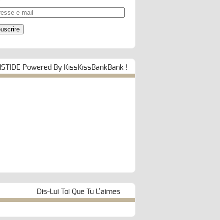
esse
uscrire
ISTIDE Powered By KissKissBankBank !
Dis-Lui Toi Que Tu L’aimes