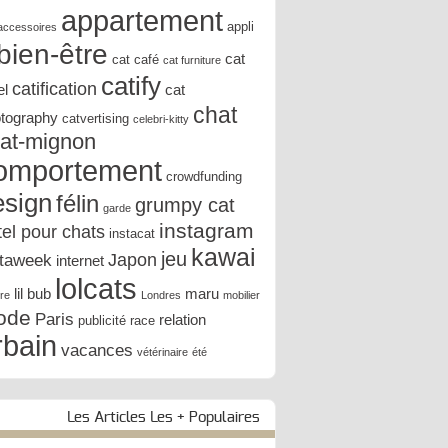
appartement
appli
accessoires
bien-être
cat
cat café
cat furniture
catify
catification
el
cat
chat
tography
catvertising
celebri-kitty
at-mignon
omportement
crowdfunding
esign
félin
grumpy cat
garde
instagram
tel pour chats
instacat
kawai
jeu
Japon
staweek
internet
lolcats
lil bub
maru
ure
Londres
mobilier
ode
Paris
relation
publicité
race
rbain
vacances
vétérinaire
été
Les Articles Les + Populaires