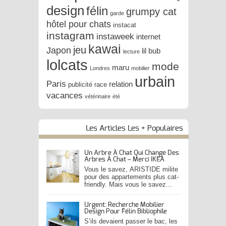
design
félin
grumpy cat
garde
hôtel pour chats
instacat
instagram
instaweek
internet
kawai
jeu
Japon
lil bub
lecture
lolcats
mode
maru
Londres
mobilier
urbain
Paris
relation
publicité
race
vacances
vétérinaire
été
Les Articles Les + Populaires
Un Arbre À Chat Qui Change Des
Arbres À Chat – Merci IKEA
Vous le savez, ARISTIDE milite
pour des appartements plus cat-
friendly. Mais vous le savez...
Urgent: Recherche Mobilier
Design Pour Félin Bibliophile
S’ils devaient passer le bac, les