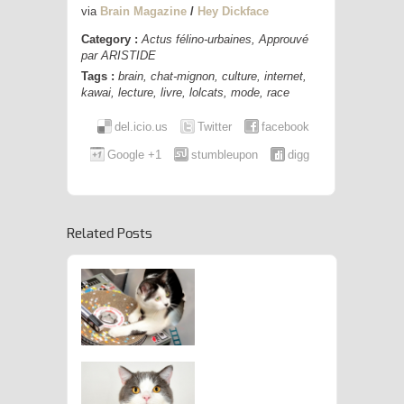
via
Brain Magazine
/
Hey Dickface
Category :
Actus félino-urbaines
,
Approuvé
par ARISTIDE
Tags :
brain
,
chat-mignon
,
culture
,
internet
,
kawai
,
lecture
,
livre
,
lolcats
,
mode
,
race
del.icio.us
Twitter
facebook
Google +1
stumbleupon
digg
Related Posts
’Hôtel ARISTIDE Accueille Son
1000ème Guest
Félin