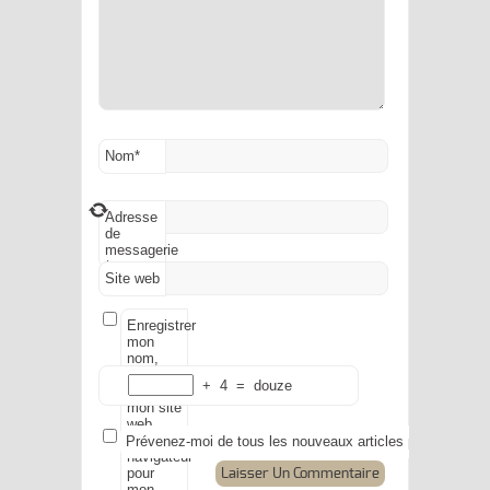
Nom
*
Adresse
de
messagerie
*
Site web
Enregistrer
mon
nom,
mon e-
+
4
=
douze
mail et
mon site
web
dans le
Prévenez-moi de tous les nouveaux articles par e-mail.
navigateur
pour
mon