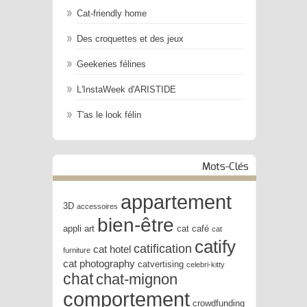
Cat-friendly home
Des croquettes et des jeux
Geekeries félines
L'InstaWeek d'ARISTIDE
T'as le look félin
Mots-Clés
appartement
3D
accessoires
bien-être
appli
art
cat café
cat
catify
catification
cat hotel
furniture
cat photography
catvertising
celebri-kitty
chat
chat-mignon
comportement
crowdfunding