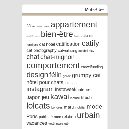
Mots-Clés
appartement
3D
accessoires
bien-être
appli
art
cat café
cat
catify
catification
cat hotel
furniture
cat photography
catvertising
celebri-kitty
chat
chat-mignon
comportement
crowdfunding
design
félin
grumpy cat
garde
hôtel pour chats
instacat
instagram
instaweek
internet
kawai
jeu
Japon
lil bub
lecture
lolcats
mode
maru
Londres
mobilier
urbain
Paris
relation
publicité
race
vacances
vétérinaire
été