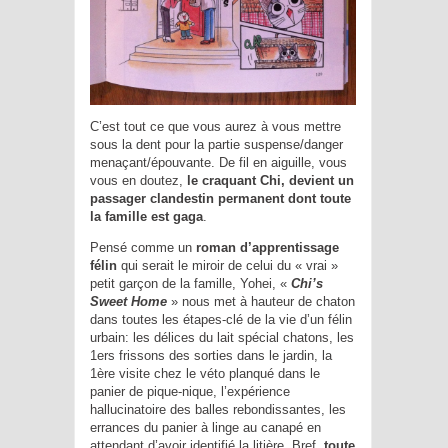
C’est tout ce que vous aurez à vous mettre
sous la dent pour la partie suspense/danger
menaçant/épouvante. De fil en aiguille, vous
vous en doutez,
le craquant Chi, devient un
passager clandestin permanent dont toute
la famille est gaga
.
Pensé comme un
roman d’apprentissage
félin
qui serait le miroir de celui du « vrai »
petit garçon de la famille, Yohei, «
Chi’s
Sweet Home
» nous met à hauteur de chaton
dans toutes les étapes-clé de la vie d’un félin
urbain: les délices du lait spécial chatons, les
1ers frissons des sorties dans le jardin, la
1ère visite chez le véto planqué dans le
panier de pique-nique, l’expérience
hallucinatoire des balles rebondissantes, les
errances du panier à linge au canapé en
attendant d’avoir identifié la litière. Bref,
toute