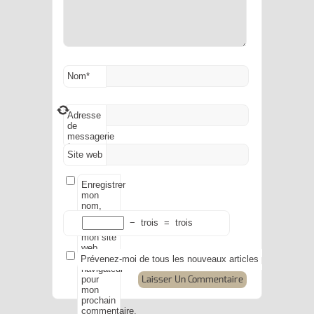
Nom
*
Adresse
de
messagerie
*
Site web
Enregistrer
mon
nom,
mon e-
−
trois
=
trois
mail et
mon site
web
dans le
Prévenez-moi de tous les nouveaux articles par e-mail.
navigateur
pour
mon
prochain
commentaire.