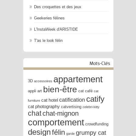
Des croquettes et des jeux
Geekeries félines
L'InstaWeek d'ARISTIDE
T'as le look félin
Mots-Clés
appartement
3D
accessoires
bien-être
appli
art
cat café
cat
catify
catification
cat hotel
furniture
cat photography
catvertising
celebri-kitty
chat
chat-mignon
comportement
crowdfunding
design
félin
grumpy cat
garde