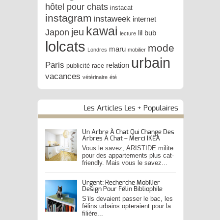
hôtel pour chats
instacat
instagram
instaweek
internet
kawai
jeu
Japon
lil bub
lecture
lolcats
mode
maru
Londres
mobilier
urbain
Paris
relation
publicité
race
vacances
vétérinaire
été
Les Articles Les + Populaires
Un Arbre À Chat Qui Change Des
Arbres À Chat – Merci IKEA
Vous le savez, ARISTIDE milite
pour des appartements plus cat-
friendly. Mais vous le savez...
Urgent: Recherche Mobilier
Design Pour Félin Bibliophile
S’ils devaient passer le bac, les
félins urbains opteraient pour la
filière...