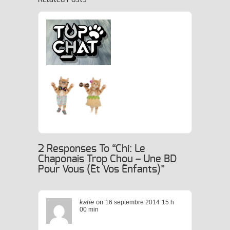
La Recherche Du Nouveau
Grumpy Cat !
om, Pour Bien Démarrer La
Semaine (et
2 Responses To “Chi: Le
Perdre La
Journée)
Chaponais Trop Chou – Une BD
Pour Vous (et Vos Enfants)”
katie
on
16 septembre 2014
15 h
00 min