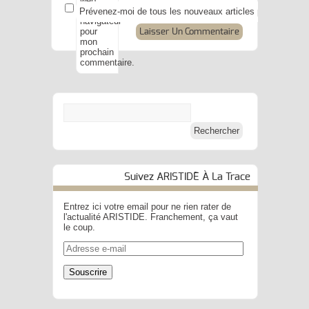
web
dans le
Prévenez-moi de tous les nouveaux articles par e-mail.
navigateur
pour
mon
prochain
commentaire.
Suivez ARISTIDE À La Trace
Entrez ici votre email pour ne rien rater de
l'actualité ARISTIDE. Franchement, ça vaut
le coup.
Adresse
e-
mail
Souscrire