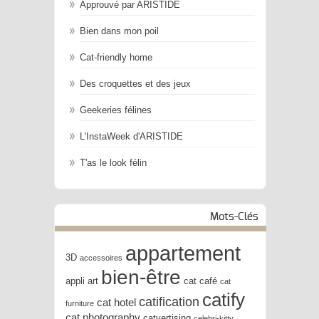
Approuvé par ARISTIDE
Bien dans mon poil
Cat-friendly home
Des croquettes et des jeux
Geekeries félines
L'InstaWeek d'ARISTIDE
T'as le look félin
Mots-Clés
appartement
3D
accessoires
bien-être
appli
art
cat café
cat
catify
catification
cat hotel
furniture
cat photography
catvertising
celebri-kitty