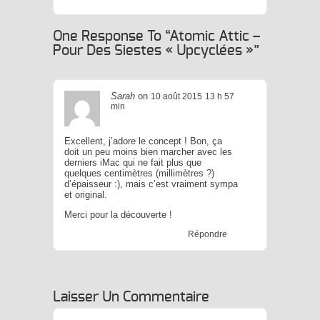
 Tour De France Des Chats
Mignons Par
One Response To “Atomic Attic –
Brain Magazine
Pour Des Siestes « Upcyclées »”
Sarah
on
10 août 2015
13 h 57
min
Excellent, j’adore le concept ! Bon, ça
doit un peu moins bien marcher avec les
derniers iMac qui ne fait plus que
quelques centimètres (millimètres ?)
d’épaisseur :), mais c’est vraiment sympa
et original.
Merci pour la découverte !
Répondre
Laisser Un Commentaire