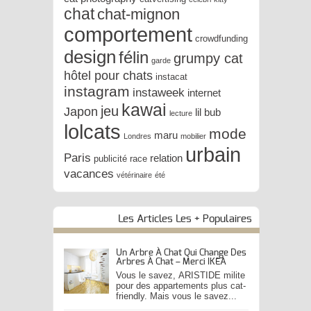
chat
chat-mignon
comportement
crowdfunding
design
félin
grumpy cat
garde
hôtel pour chats
instacat
instagram
instaweek
internet
kawai
jeu
Japon
lil bub
lecture
lolcats
mode
maru
Londres
mobilier
urbain
Paris
relation
publicité
race
vacances
vétérinaire
été
Les Articles Les + Populaires
Un Arbre À Chat Qui Change Des
Arbres À Chat – Merci IKEA
Vous le savez, ARISTIDE milite
pour des appartements plus cat-
friendly. Mais vous le savez...