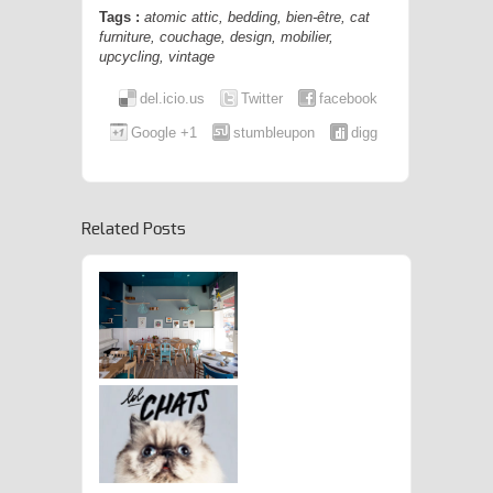
Tags :
atomic attic
,
bedding
,
bien-être
,
cat
furniture
,
couchage
,
design
,
mobilier
,
upcycling
,
vintage
del.icio.us
Twitter
facebook
Google +1
stumbleupon
digg
Related Posts
strot : Quand Restauration
Rime Avec
Catification