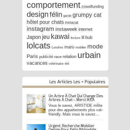
comportement
crowdfunding
design
félin
grumpy cat
garde
hôtel pour chats
instacat
instagram
instaweek
internet
kawai
jeu
Japon
lil bub
lecture
lolcats
mode
maru
Londres
mobilier
urbain
Paris
relation
publicité
race
vacances
vétérinaire
été
Les Articles Les + Populaires
Un Arbre À Chat Qui Change Des
Arbres À Chat – Merci IKEA
Vous le savez, ARISTIDE milite
pour des appartements plus cat-
friendly. Mais vous le savez...
Urgent: Recherche Mobilier
Design Pour Félin Bibliophile