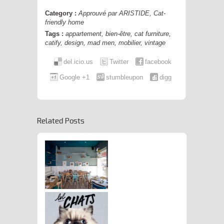
Category :
Approuvé par ARISTIDE
,
Cat-
friendly home
Tags :
appartement
,
bien-être
,
cat furniture
,
catify
,
design
,
mad men
,
mobilier
,
vintage
del.icio.us
Twitter
facebook
Google +1
stumbleupon
digg
Related Posts
strot : Quand Restauration
Rime Avec
Catification