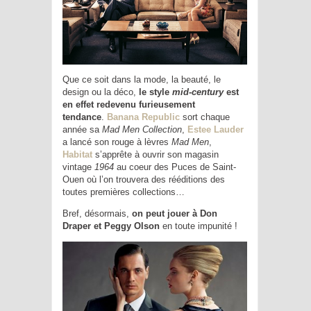
Que ce soit dans la mode, la beauté, le
design ou la déco,
le style
mid-century
est
en effet redevenu furieusement
tendance
.
Banana Republic
sort chaque
année sa
Mad Men Collection
,
Estee Lauder
a lancé son rouge à lèvres
Mad Men
,
Habitat
s’apprête à ouvrir son magasin
vintage
1964
au coeur des Puces de Saint-
Ouen où l’on trouvera des rééditions des
toutes premières collections…
Bref, désormais,
on peut jouer à Don
Draper et Peggy Olson
en toute impunité !