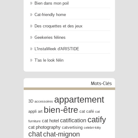
Bien dans mon poil
Cat-friendly home
Des croquettes et des jeux
Geekeries félines
L'InstaWeek d'ARISTIDE
T'as le look félin
Mots-Clés
appartement
3D
accessoires
bien-être
appli
art
cat café
cat
catify
catification
cat hotel
furniture
cat photography
catvertising
celebri-kitty
chat
chat-mignon