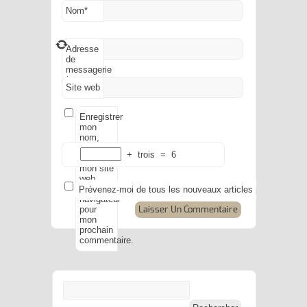
Nom
*
Adresse
de
messagerie
*
Site web
Enregistrer
mon
nom,
mon e-
+
trois
=
6
mail et
mon site
web
dans le
Prévenez-moi de tous les nouveaux articles par e-mail.
navigateur
pour
mon
prochain
commentaire.