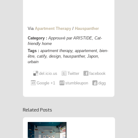
Via
Apartment Therapy
/
Hauspanther
Category :
Approuvé par ARISTIDE
,
Cat-
friendly home
Tags :
apartment therapy
,
appartement
,
bien-
être
,
catify
,
design
,
hauspanther
,
Japon
,
urbain
del.icio.us
Twitter
facebook
Google +1
stumbleupon
digg
Related Posts