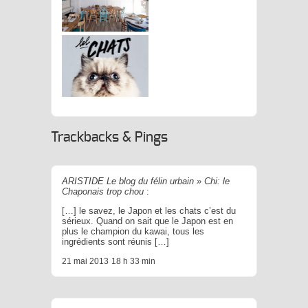
strot : Quand Restauration
Rime Avec
Catification
 Tour De France Des Chats
Mignons Par
Trackbacks & Pings
Brain Magazine
ARISTIDE Le blog du félin urbain » Chi: le
Chaponais trop chou
:
[…] le savez, le Japon et les chats c’est du
sérieux. Quand on sait que le Japon est en
plus le champion du kawai, tous les
ingrédients sont réunis […]
21 mai 2013
18 h 33 min