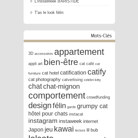
L'InstaWeek d'ARISTIDE
T'as le look félin
Mots-Clés
appartement
3D
accessoires
bien-être
appli
art
cat café
cat
catify
catification
cat hotel
furniture
cat photography
catvertising
celebri-kitty
chat
chat-mignon
comportement
crowdfunding
design
félin
grumpy cat
garde
hôtel pour chats
instacat
instagram
instaweek
internet
kawai
jeu
Japon
lil bub
lecture