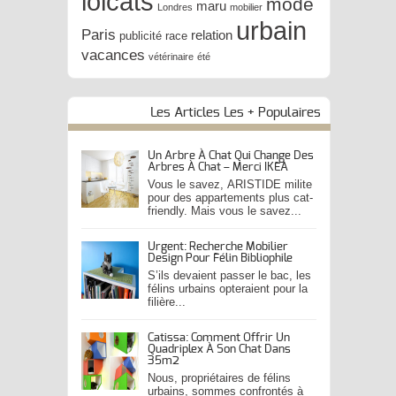
lolcats
mode
maru
Londres
mobilier
urbain
Paris
relation
publicité
race
vacances
vétérinaire
été
Les Articles Les + Populaires
Un Arbre À Chat Qui Change Des
Arbres À Chat – Merci IKEA
Vous le savez, ARISTIDE milite
pour des appartements plus cat-
friendly. Mais vous le savez...
Urgent: Recherche Mobilier
Design Pour Félin Bibliophile
S’ils devaient passer le bac, les
félins urbains opteraient pour la
filière...
Catissa: Comment Offrir Un
Quadriplex À Son Chat Dans
35m2
Nous, propriétaires de félins
urbains, sommes confrontés à