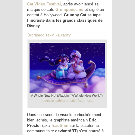
Cat Video Festival
, après avoir lancé sa
marque de café
Grumppuccino
et signé un
contrat à Hollywood,
Grumpy Cat se tape
l’incruste dans les grands classiques de
Disney
.
Экспресс займ на карту
‘A Whole New No’ (Aladdin, “A Whole New World”)
срочные займы онлайн без отказа
Dans une série de visuels particulièrement
bien léchés, le graphiste américain
Eric
Proctor
(aka
TsaoShin
sur la plateforme
communautaire
deviantART
) s’est amusé à