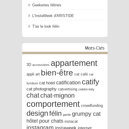
Geekeries félines
L'InstaWeek d'ARISTIDE
T'as le look félin
Mots-Clés
appartement
3D
accessoires
bien-être
appli
art
cat café
cat
catify
catification
cat hotel
furniture
cat photography
catvertising
celebri-kitty
chat
chat-mignon
comportement
crowdfunding
design
félin
grumpy cat
garde
hôtel pour chats
instacat
instagram
instaweek
internet