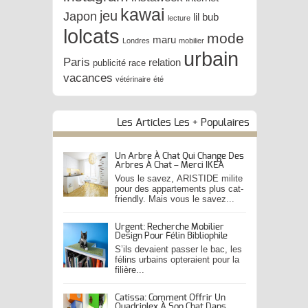
kawai
jeu
Japon
lil bub
lecture
lolcats
mode
maru
Londres
mobilier
urbain
Paris
relation
publicité
race
vacances
vétérinaire
été
Les Articles Les + Populaires
Un Arbre À Chat Qui Change Des
Arbres À Chat – Merci IKEA
Vous le savez, ARISTIDE milite
pour des appartements plus cat-
friendly. Mais vous le savez...
Urgent: Recherche Mobilier
Design Pour Félin Bibliophile
S’ils devaient passer le bac, les
félins urbains opteraient pour la
filière...
Catissa: Comment Offrir Un
Quadriplex À Son Chat Dans