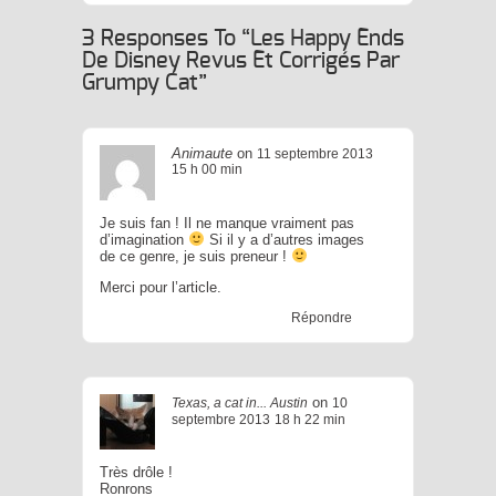
strot : Quand Restauration
Rime Avec
3 Responses To “Les Happy Ends
Catification
De Disney Revus Et Corrigés Par
Grumpy Cat”
Animaute
on
11 septembre 2013
15 h 00 min
Je suis fan ! Il ne manque vraiment pas
d’imagination
Si il y a d’autres images
de ce genre, je suis preneur !
Merci pour l’article.
Répondre
on
Texas, a cat in... Austin
10
septembre 2013
18 h 22 min
Très drôle !
Ronrons