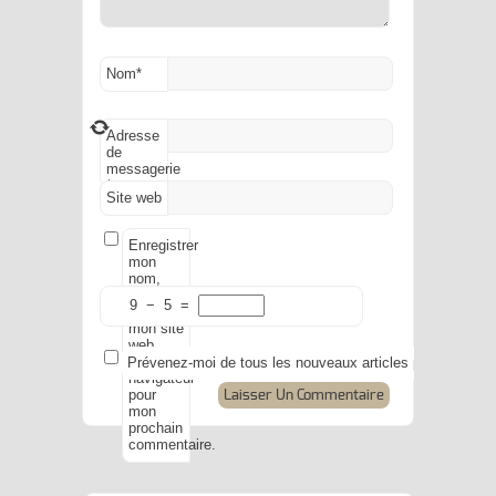
Nom
*
Adresse
de
messagerie
*
Site web
Enregistrer
mon
nom,
mon e-
9
−
5
=
mail et
mon site
web
dans le
Prévenez-moi de tous les nouveaux articles par e-mail.
navigateur
pour
mon
prochain
commentaire.