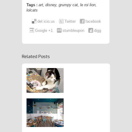
Tags :
art
,
disney
,
grumpy cat
,
le roi lion
,
lolcats
del.icio.us
Twitter
facebook
Google +1
stumbleupon
digg
Related Posts
’Hôtel ARISTIDE Accueille Son
1000ème Guest
Félin