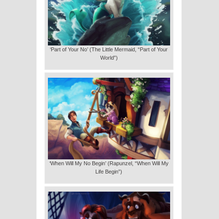
‘Part of Your No’ (The Little Mermaid, “Part of Your
World”)
‘When Will My No Begin’ (Rapunzel, “When Will My
Life Begin”)