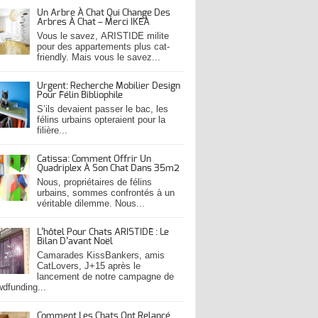
Un Arbre À Chat Qui Change Des
Arbres À Chat – Merci IKEA
Vous le savez, ARISTIDE milite
pour des appartements plus cat-
friendly. Mais vous le savez...
Urgent: Recherche Mobilier Design
Pour Félin Bibliophile
S’ils devaient passer le bac, les
félins urbains opteraient pour la
filière...
Catissa: Comment Offrir Un
Quadriplex À Son Chat Dans 35m2
Nous, propriétaires de félins
urbains, sommes confrontés à un
véritable dilemme. Nous...
L’hôtel Pour Chats ARISTIDE : Le
Bilan D’avant Noël
Camarades KissBankers, amis
CatLovers, J+15 après le
lancement de notre campagne de
wdfunding...
Comment Les Chats Ont Relancé