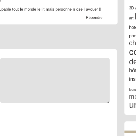
n
3D
upable tout le monde le lit mais personne n ose l avouer !!!
Répondre
art
hot
pho
ch
c
d
hô
in
lect
m
u