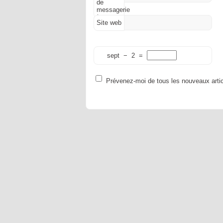
de
messagerie
*
Site web
sept
−
2
=
Prévenez-moi de tous les nouveaux artic