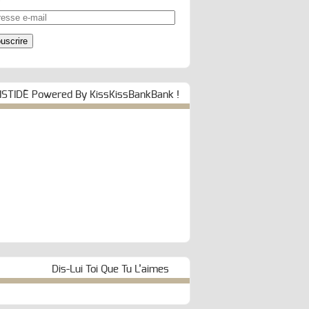
esse
uscrire
ISTIDE Powered By KissKissBankBank !
Dis-Lui Toi Que Tu L’aimes