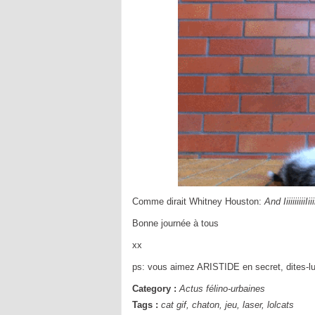
Comme dirait Whitney Houston:
And Iiiiiiiii
Bonne journée à tous
xx
ps: vous aimez ARISTIDE en secret, dites-l
Category :
Actus félino-urbaines
Tags :
cat gif
,
chaton
,
jeu
,
laser
,
lolcats