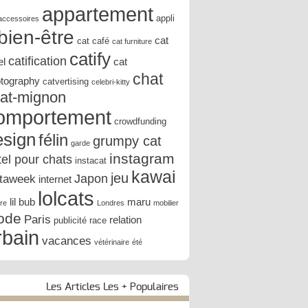
appartement
appli
accessoires
bien-être
cat
cat café
cat furniture
catify
catification
el
cat
chat
tography
catvertising
celebri-kitty
at-mignon
omportement
crowdfunding
esign
félin
grumpy cat
garde
instagram
tel pour chats
instacat
kawai
jeu
Japon
staweek
internet
lolcats
lil bub
maru
ure
Londres
mobilier
ode
Paris
relation
publicité
race
rbain
vacances
vétérinaire
été
Les Articles Les + Populaires