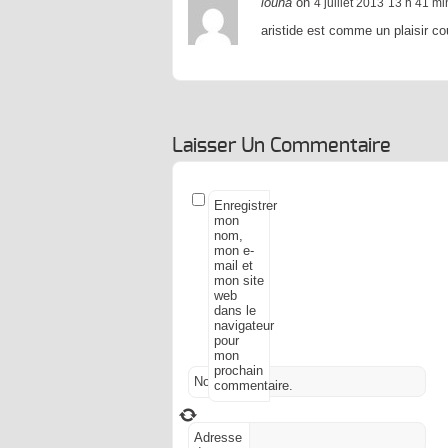
louna
on
4 juillet 2013
13 h 41 mi
aristide est comme un plaisir co
Laisser Un Commentaire
Enregistrer
mon
nom,
mon e-
mail et
mon site
web
dans le
navigateur
pour
mon
prochain
Nom
*
commentaire.
Adresse