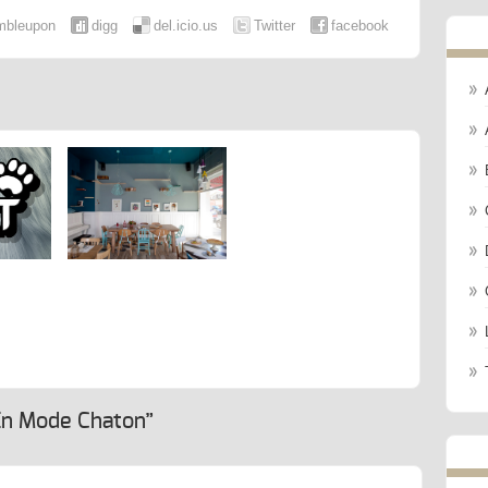
mbleupon
digg
del.icio.us
Twitter
facebook
Grumpy
t : Quand Restauration Rime
Avec Catification
En Mode Chaton”