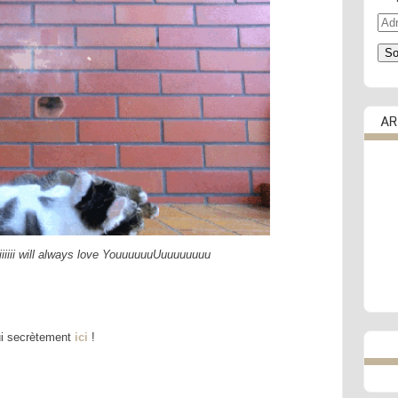
Adr
e-
mail
So
AR
iIiiiiiiiii will always love YouuuuuuUuuuuuuuu
ui secrètement
ici
!