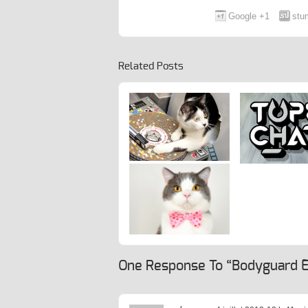
Google +1
stu
Related Posts
Et De 1000 ! L’Hôtel ARISTIDE Accueille Son
Top Chat : À La Recherche Du Nouveau 
Romeow Cat Bistro
1000ème Guest
Cat !
Félin
Ladies And Gentlecats, Please Let Me
Introduce… Cat In
One Response To “Bodyguard 
Berlin !