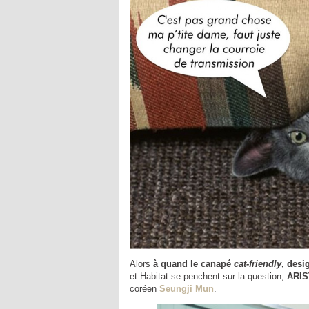
Alors
à quand le canapé
cat-friendly
, desi
et Habitat se penchent sur la question,
ARI
coréen
Seungji Mun
.