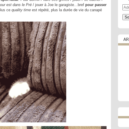
our est dans le Pré
/ jouer à Joe le garagiste…bref
pour passer
Adr
plus ce
quality time
est répété, plus la durée de vie du canapé
e-
mail
So
AR