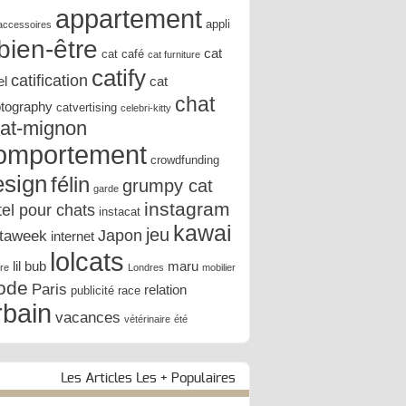
appartement
appli
accessoires
bien-être
cat
cat café
cat furniture
catify
catification
el
cat
chat
tography
catvertising
celebri-kitty
at-mignon
omportement
crowdfunding
esign
félin
grumpy cat
garde
instagram
tel pour chats
instacat
kawai
jeu
Japon
staweek
internet
lolcats
lil bub
maru
ure
Londres
mobilier
ode
Paris
relation
publicité
race
rbain
vacances
vétérinaire
été
Les Articles Les + Populaires