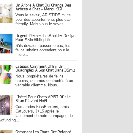
Un Arbre À Chat Qui Change Des
Arbres À Chat – Merci IKEA
Vous le savez, ARISTIDE milite
pour des appartements plus cat-
friendly. Mais vous le savez...
Urgent: Recherche Mobilier Design
Pour Félin Bibliophile
S’ils devaient passer le bac, les
félins urbains opteraient pour la
filière...
Catissa: Comment Offrir Un
Quadriplex À Son Chat Dans 35m2
Nous, propriétaires de félins
urbains, sommes confrontés à un
véritable dilemme. Nous...
L’hôtel Pour Chats ARISTIDE : Le
Bilan D’avant Noël
Camarades KissBankers, amis
CatLovers, J+15 après le
lancement de notre campagne de
wdfunding...
Comment Les Chats Ont Relancé