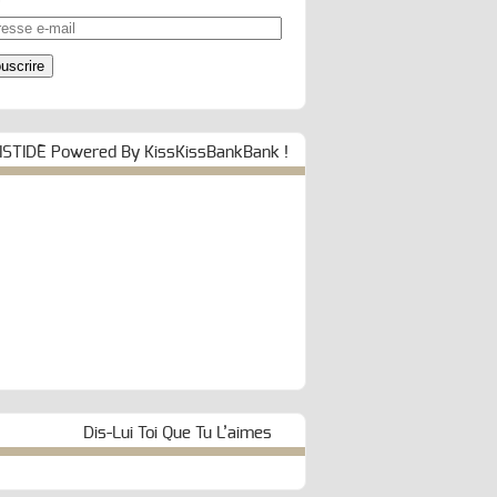
esse
uscrire
ISTIDE Powered By KissKissBankBank !
Dis-Lui Toi Que Tu L’aimes