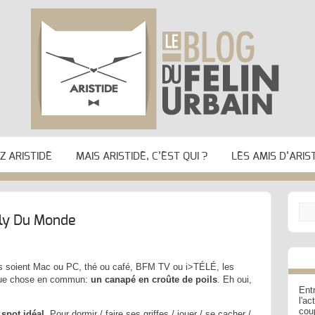
 ARISTIDE
MAIS ARISTIDE, C’EST QUI ?
LES AMIS D’ARIS
dly Du Monde
’ils soient Mac ou PC, thé ou café, BFM TV ou i>TÉLÉ, les
elque chose en commun:
un canapé en croûte de poils
. Eh oui,
Entr
l'a
cou
 spot idéal
. Pour dormir / faire ses griffes
/ jouer / se cacher /