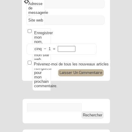
Adresse
de
messagerie
*
Site web
Enregistrer
mon
nom,
mon e-
cinq
−
1
=
mail et
mon site
web
dans le
Prévenez-moi de tous les nouveaux articles par e-mail.
navigateur
pour
mon
prochain
commentaire.