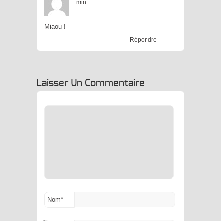
min
Miaou !
Répondre
Laisser Un Commentaire
Nom
*