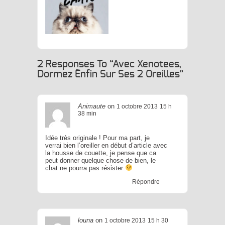
(et Toi Avec) !
 Tour De France Des Chats
Mignons Par
2 Responses To “Avec Xenotees,
Brain Magazine
Dormez Enfin Sur Ses 2 Oreilles”
Animaute
on
1 octobre 2013
15 h
38 min
Idée très originale ! Pour ma part, je
verrai bien l’oreiller en début d’article avec
la housse de couette, je pense que ca
peut donner quelque chose de bien, le
chat ne pourra pas résister
Répondre
louna
on
1 octobre 2013
15 h 30