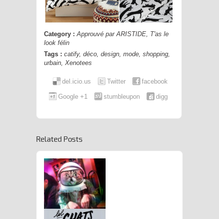
Category :
Approuvé par ARISTIDE
,
T'as le
look félin
Tags :
catify
,
déco
,
design
,
mode
,
shopping
,
urbain
,
Xenotees
del.icio.us
Twitter
facebook
Google +1
stumbleupon
digg
Related Posts
L’Appli Qui LilBUBise Ton Félin