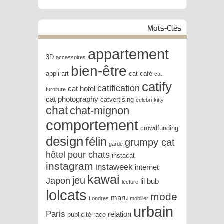
Mots-Clés
appartement
3D
accessoires
bien-être
appli
art
cat café
cat
catify
catification
cat hotel
furniture
cat photography
catvertising
celebri-kitty
chat
chat-mignon
comportement
crowdfunding
design
félin
grumpy cat
garde
hôtel pour chats
instacat
instagram
instaweek
internet
kawai
jeu
Japon
lil bub
lecture
lolcats
mode
maru
Londres
mobilier
urbain
Paris
relation
publicité
race