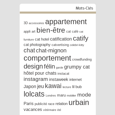
Mots-Clés
appartement
3D
accessoires
bien-être
appli
art
cat café
cat
catify
catification
cat hotel
furniture
cat photography
catvertising
celebri-kitty
chat
chat-mignon
comportement
crowdfunding
design
félin
grumpy cat
garde
hôtel pour chats
instacat
instagram
instaweek
internet
kawai
jeu
Japon
lil bub
lecture
lolcats
mode
maru
Londres
mobilier
urbain
Paris
relation
publicité
race
vacances
vétérinaire
été