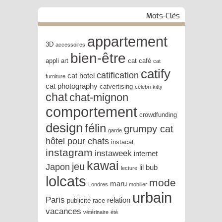
Mots-Clés
appartement
3D
accessoires
bien-être
appli
art
cat café
cat
catify
catification
cat hotel
furniture
cat photography
catvertising
celebri-kitty
chat
chat-mignon
comportement
crowdfunding
design
félin
grumpy cat
garde
hôtel pour chats
instacat
instagram
instaweek
internet
kawai
jeu
Japon
lil bub
lecture
lolcats
mode
maru
Londres
mobilier
urbain
Paris
relation
publicité
race
vacances
vétérinaire
été